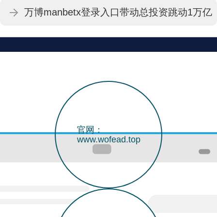
万博manbetx登录入口带动总投资跳动1万亿
陆)官方网站
元-万博app官方入口(中国大陆)官方网站
官网：
www.wofead.top