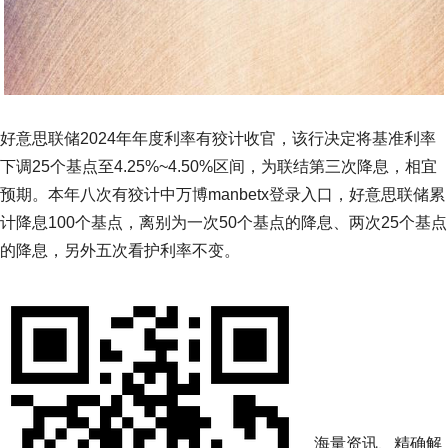
好意思联储2024年年度利率有狡计收官，该行决定将基准利率
下调25个基点至4.25%~4.50%区间，为联结第三次降息，相宜
预期。本年八次有狡计中万博manbetx登录入口，好意思联储累
计降息100个基点，离别为一次50个基点的降息、两次25个基点
的降息，另外五次看护利率不变。
海量资讯、精确解