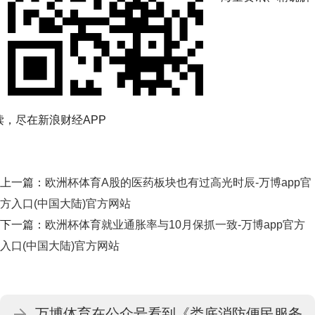
读，尽在新浪财经APP
上一篇：
欧洲杯体育A股的医药板块也有过高光时辰-万博app官
方入口(中国大陆)官方网站
下一篇：
欧洲杯体育就业通胀率与10月保抓一致-万博app官方
入口(中国大陆)官方网站
万博体育在公众号看到《娄底消防便民服务