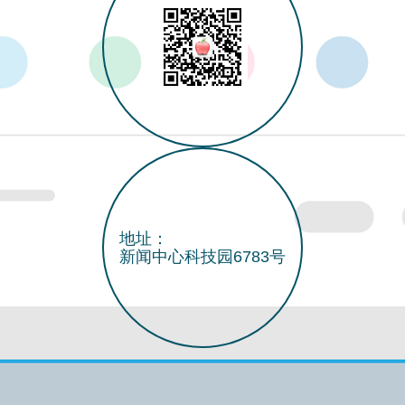
地址：
新闻中心科技园6783号