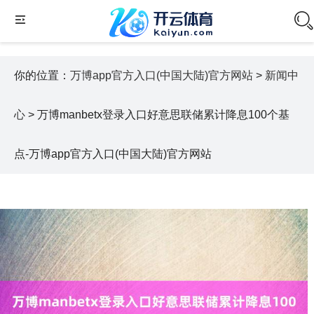
你的位置：
万博app官方入口(中国大陆)官方网站
>
新闻中
心
> 万博manbetx登录入口好意思联储累计降息100个基
点-万博app官方入口(中国大陆)官方网站