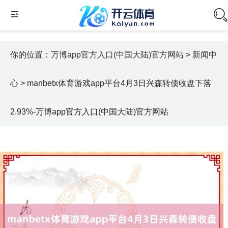
你的位置：
万博app官方入口(中国大陆)官方网站
>
新闻中
心
> manbetx体育游戏app平台4月3日兴森转债收盘下落
2.93%-万博app官方入口(中国大陆)官方网站