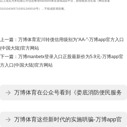
以上现实为本站据公开信息整理manbetx体育游戏app平台，由智能算法生成（网信算备
310104345710301240019号），不组成投资刻毒。
上一篇：
万博体育宏川转债信用级别为“AA-”-万博app官方入口
(中国大陆)官方网站
下一篇：
万博manbetx登录入口正股最新价为5.9元-万博app官
方入口(中国大陆)官方网站
万博体育在公众号看到《娄底消防便民服务
指南》后-万博app官方入口(中国大陆)官方
万博体育这些新时代的实施哄骗-万博app官
网站