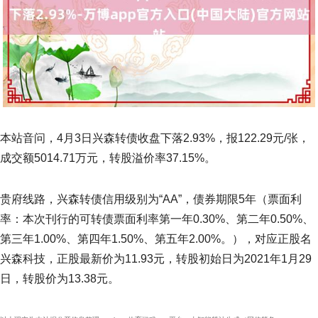
本站音问，4月3日兴森转债收盘下落2.93%，报122.29元/张，
成交额5014.71万元，转股溢价率37.15%。
贵府线路，兴森转债信用级别为“AA”，债券期限5年（票面利
率：本次刊行的可转债票面利率第一年0.30%、第二年0.50%、
第三年1.00%、第四年1.50%、第五年2.00%。），对应正股名
兴森科技，正股最新价为11.93元，转股初始日为2021年1月29
日，转股价为13.38元。