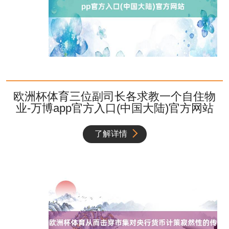
欧洲杯体育三位副司长各求教一个自住物
业-万博app官方入口(中国大陆)官方网站
了解详情