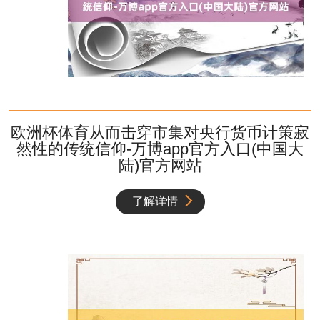
欧洲杯体育从而击穿市集对央行货币计策寂
然性的传统信仰-万博app官方入口(中国大
陆)官方网站
了解详情