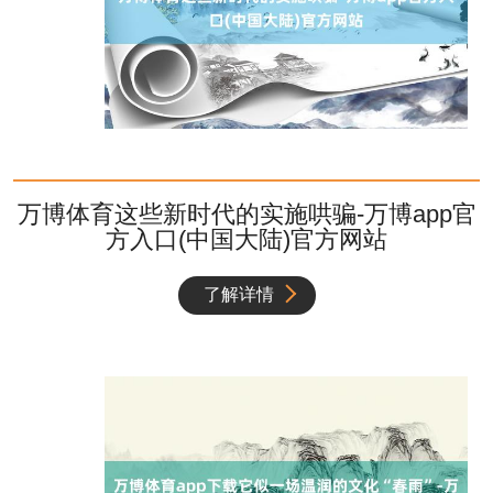
万博体育这些新时代的实施哄骗-万博app官
方入口(中国大陆)官方网站
了解详情