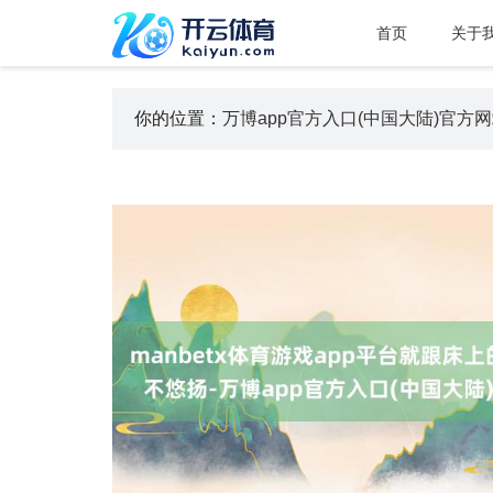
首页
关于
你的位置：
万博app官方入口(中国大陆)官方