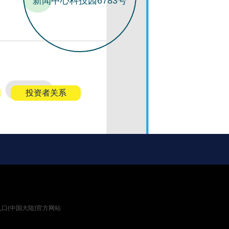
新闻中心科技园6783号
投资者关系
入口(中国大陆)官方网站