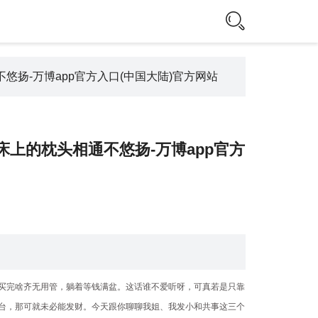
通不悠扬-万博app官方入口(中国大陆)官方网站
跟床上的枕头相通不悠扬-万博app官方
？买完啥齐无用管，躺着等钱满盆。这话谁不爱听呀，可真若是只靠
pp平台，那可就未必能发财。今天跟你聊聊我姐、我发小和共事这三个