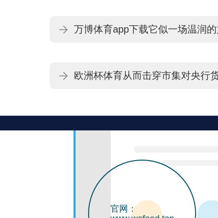
博app官方入口(中国大陆)官方网
万博体育app下载它似一场温润的文
方入口(中国大陆)官方网站
欧洲杯体育从而击穿市集对央行
仰-万博app官方入口(中国大陆)
官网：