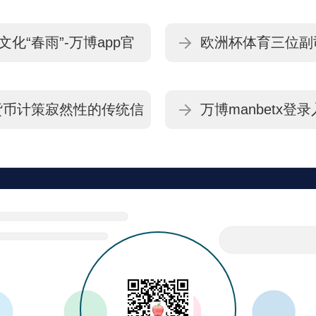
站
大陆)官方网站
化“春雨”-万博app官
欧洲杯体育三位副
入口(中国大陆)官
货币计策寂然性的传统信
万博manbetx登
官方网站
官方入口(中国大陆