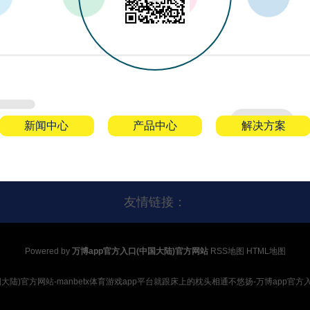
新闻中心
产品中心
解决方案
友情链接：
Powered by
万博app官方入口(中国大陆)官方网站
RSS地图
HTML地图
国大陆)官方网站-manbetx体育游戏app平台就跟床上的枕头相通不悠扬-万博app官方