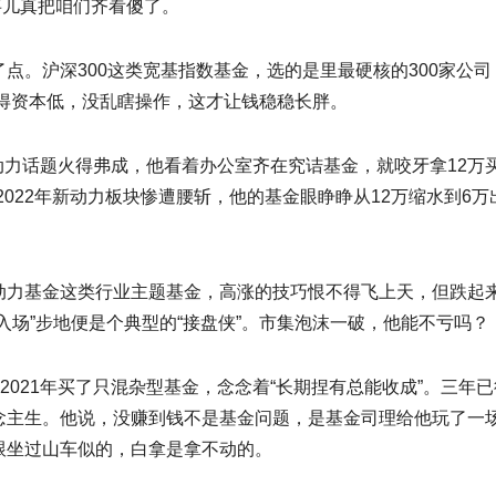
事儿真把咱们齐看傻了。
点。沪深300这类宽基指数基金，选的是里最硬核的300家公
买得资本低，没乱瞎操作，这才让钱稳稳长胖。
新动力话题火得弗成，他看着办公室齐在究诘基金，就咬牙拿12
2022年新动力板块惨遭腰斩，他的基金眼睁睁从12万缩水到6
动力基金这类行业主题基金，高涨的技巧恨不得飞上天，但跌起
入场”步地便是个典型的“接盘侠”。市集泡沫一破，他能不亏吗？
2021年买了只混杂型基金，念念着“长期捏有总能收成”。三
主生。他说，没赚到钱不是基金问题，是基金司理给他玩了一场
跟坐过山车似的，白拿是拿不动的。