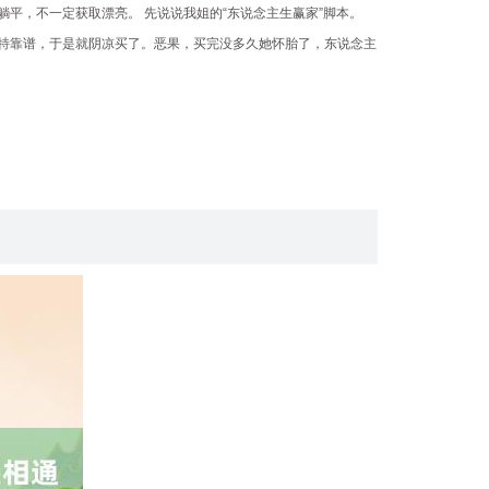
躺平，不一定获取漂亮。 先说说我姐的“东说念主生赢家”脚本。
基金特靠谱，于是就阴凉买了。恶果，买完没多久她怀胎了，东说念主