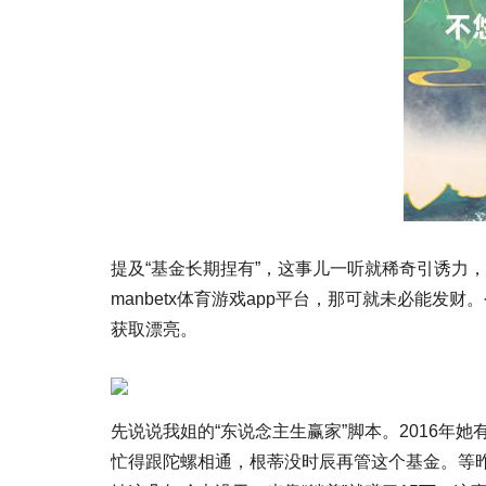
提及“基金长期捏有”，这事儿一听就稀奇引诱力
manbetx体育游戏app平台，那可就未必能
获取漂亮。
先说说我姐的“东说念主生赢家”脚本。2016年
忙得跟陀螺相通，根蒂没时辰再管这个基金。等昨