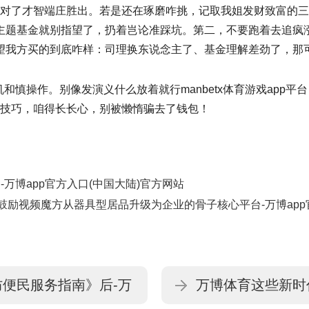
买对了才智端庄胜出。若是还在琢磨咋挑，记取我姐发财致富的三
域主题基金就别指望了，扔着岂论准踩坑。第二，不要跑着去追
望望我方买的到底咋样：司理换东说念主了、基金理解差劲了，那
慎操作。别像发演义什么放着就行manbetx体育游戏app
的技巧，咱得长长心，别被懒惰骗去了钱包！
万博app官方入口(中国大陆)官方网站
将鼓励视频魔方从器具型居品升级为企业的骨子核心平台-万博app
便民服务指南》后-万
万博体育这些新时代