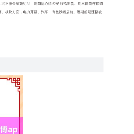
3 01 宏不雅金融繁衍品：阛阓情心情欠安 股指期货。周三阛阓连接调
下落。板块方面，电力开辟、汽车、有色跌幅居前。近期前期涨幅较