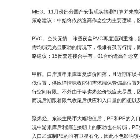
MEG。11月份部分国产安装现实揣测打算并未
策略建议：中始终依然逢高作念空为主要逻辑，
PVC。空头无情，昨昼夜盘PVC再度遇到重挫
需均弱无光显驱动的情况下，很难有孤苦行情，固
略建议：15反套连接合手有，01合约逢高作念空
甲醇。口岸贯串累库重复煤价回落，且近期东谈
低位置，供应详情味收缩和需求端保管偏高位置对
行空间有限。不外由于卑劣烯烃价钱疲态尽显，因
而况后期跟着限气收尾后供应和入口量的回想以
聚烯烃。东谈主民币大幅增值后，PE和PP的入
况中游累库后利润连接朝上的驱动也在转弱，P
入口乙烷制PE的唯有卫星石化，因此本色影响较