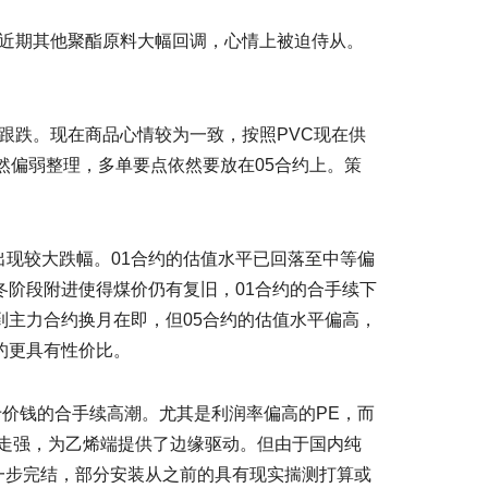
复近期其他聚酯原料大幅回调，心情上被迫侍从。
情跟跌。现在商品心情较为一致，按照PVC现在供
然偏弱整理，多单要点依然要放在05合约上。策
现较大跌幅。01合约的估值水平已回落至中等偏
冬阶段附进使得煤价仍有复旧，01合约的合手续下
到主力合约换月在即，但05合约的估值水平偏高，
约更具有性价比。
于价钱的合手续高潮。尤其是利润率偏高的PE，而
走强，为乙烯端提供了边缘驱动。但由于国内纯
一步完结，部分安装从之前的具有现实揣测打算或