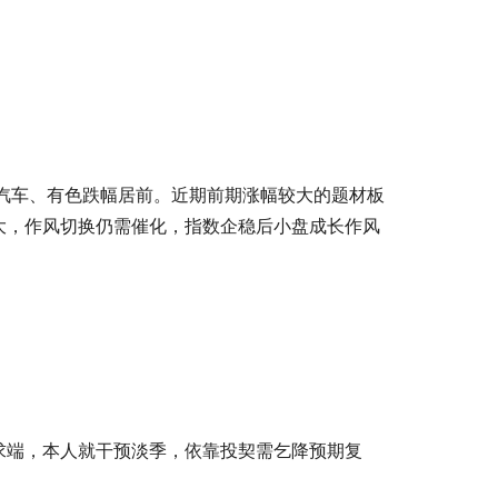
、汽车、有色跌幅居前。近期前期涨幅较大的题材板
大，作风切换仍需催化，指数企稳后小盘成长作风
求端，本人就干预淡季，依靠投契需乞降预期复