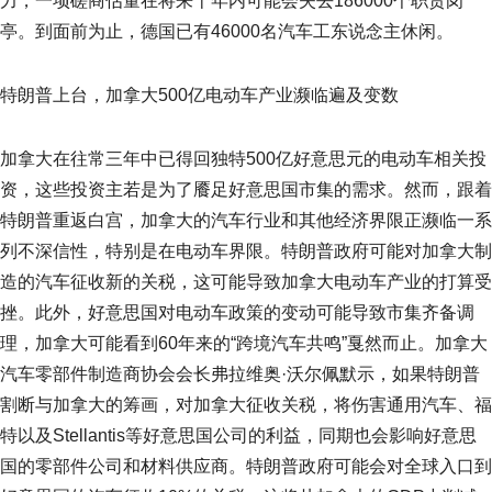
力，一项磋商估量在将来十年内可能会失去186000个职责岗
亭。到面前为止，德国已有46000名汽车工东说念主休闲。
特朗普上台，加拿大500亿电动车产业濒临遍及变数
加拿大在往常三年中已得回独特500亿好意思元的电动车相关投
资，这些投资主若是为了餍足好意思国市集的需求。然而，跟着
特朗普重返白宫，加拿大的汽车行业和其他经济界限正濒临一系
列不深信性，特别是在电动车界限。特朗普政府可能对加拿大制
造的汽车征收新的关税，这可能导致加拿大电动车产业的打算受
挫。此外，好意思国对电动车政策的变动可能导致市集齐备调
理，加拿大可能看到60年来的“跨境汽车共鸣”戛然而止。加拿大
汽车零部件制造商协会会长弗拉维奥·沃尔佩默示，如果特朗普
割断与加拿大的筹画，对加拿大征收关税，将伤害通用汽车、福
特以及Stellantis等好意思国公司的利益，同期也会影响好意思
国的零部件公司和材料供应商。特朗普政府可能会对全球入口到