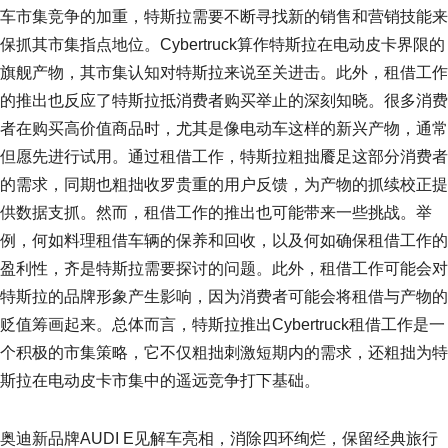
车市集竞争的加重，特斯拉需要不断寻找新的销售和营销技能来
保抓其市集指点地位。Cybertruck算作特斯拉在电动皮卡界限的
旗舰产物，其市集认知对特斯拉来说至关进击。此外，租借工作
的推出也反应了特斯拉抵消费者购买举止的深刻知晓。很多消费
者在购买高价值商品时，尤其是像电动车这样的新兴产物，通常
但愿先进行试用。通过租借工作，特斯拉粗拙餍足这部分消费者
的需求，同期也粗拙收罗贵重的用户反馈，为产物的抓续校正提
供数据支抓。然而，租借工作的推出也可能带来一些挑战。举
例，何如料理租借车辆的保养和回收，以及何如确保租借工作的
盈利性，齐是特斯拉需要探讨的问题。此外，租借工作可能会对
特斯拉的品牌形象产生影响，因为消费者可能会将租借与产物的
贬值筹画起来。总体而言，特斯拉推出Cybertruck租借工作是一
个积极的市集策略，它不仅粗拙刺激短期内的需求，还粗拙为特
斯拉在电动皮卡市集中的遥远竞争打下基础。
奥迪新品牌AUDI E见解车亮相，消除四环绚烂，保留经典旅行