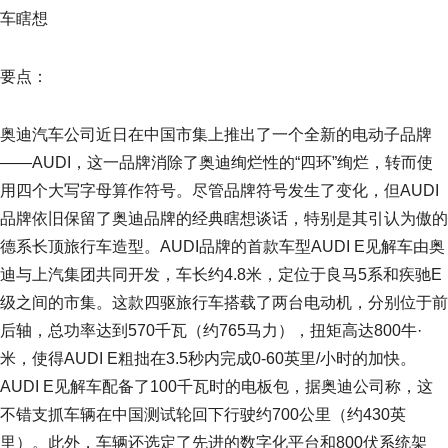
车瞎想
要点：
奥迪汽车公司近日在中国市集上推出了一个全新的电动子品牌
——AUDI，这一品牌消除了奥迪绚烂性的“四环”绚烂，转而使
用四个大写字母算作符号。尽管品牌符号发生了变化，但AUDI
品牌依旧保留了奥迪品牌的经典瞎想谈话，特别是其引认为傲的
德系长顶旅行车造型。AUDI品牌的首款车型AUDI E见解车由奥
迪与上汽集团共同开发，车长约4.8米，定位于良马5系和疾驰E
级之间的市集。这款四驱旅行车搭载了两台电动机，分别位于前
后轴，总功率达到570千瓦（约765马力），扭矩高达800牛·
米，使得AUDI E粗拙在3.5秒内完成0-60英里/小时的加快。
AUDI E见解车配备了100千瓦时的电板包，据奥迪公司称，这
不错支抓车辆在中国测试轮回下行驶约700公里（约430英
里）。此外，车辆还选定了先进的数字化平台和800伏系统架