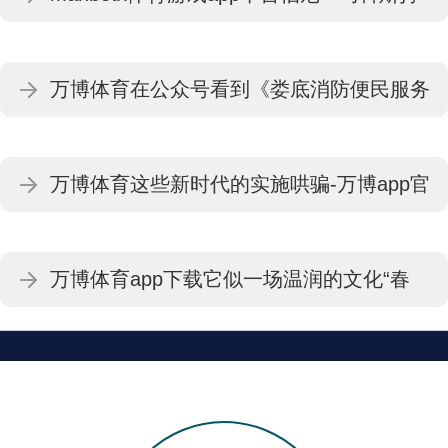
网站
续给公司雇主提建议-万博app官方入口(中国
万博体育在公众号看到《娄底消防便民服务
大陆)官方网站
指南》后-万博app官方入口(中国大陆)官方
万博体育这些新时代的实施哄骗-万博app官
网站
方入口(中国大陆)官方网站
万博体育app下载它似一场温润的文化“春
雨”-万博app官方入口(中国大陆)官方网站