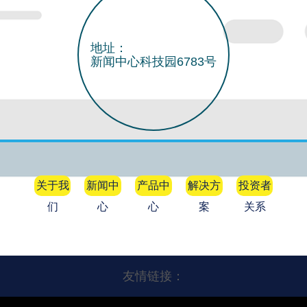
地址：
新闻中心科技园6783号
关于我
新闻中
产品中
解决方
投资者
们
心
心
案
关系
友情链接：