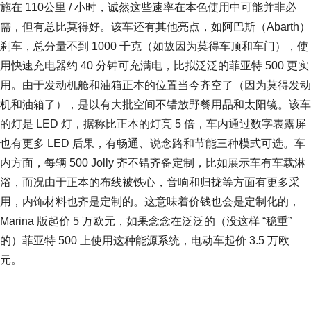
施在 110公里 / 小时，诚然这些速率在本色使用中可能并非必
需，但有总比莫得好。该车还有其他亮点，如阿巴斯（Abarth）
刹车，总分量不到 1000 千克（如故因为莫得车顶和车门），使
用快速充电器约 40 分钟可充满电，比拟泛泛的菲亚特 500 更实
用。由于发动机舱和油箱正本的位置当今齐空了（因为莫得发动
机和油箱了），是以有大批空间不错放野餐用品和太阳镜。该车
的灯是 LED 灯，据称比正本的灯亮 5 倍，车内通过数字表露屏
也有更多 LED 后果，有畅通、说念路和节能三种模式可选。车
内方面，每辆 500 Jolly 齐不错齐备定制，比如展示车有车载淋
浴，而况由于正本的布线被铁心，音响和归拢等方面有更多采
用，内饰材料也齐是定制的。这意味着价钱也会是定制化的，
Marina 版起价 5 万欧元，如果念念在泛泛的（没这样 “稳重”
的）菲亚特 500 上使用这种能源系统，电动车起价 3.5 万欧
元。