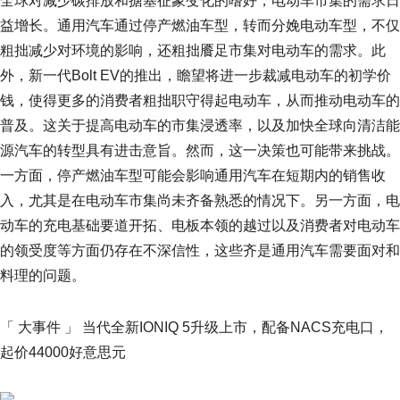
全球对减少碳排放和搪塞征象变化的嗜好，电动车市集的需求日
益增长。通用汽车通过停产燃油车型，转而分娩电动车型，不仅
粗拙减少对环境的影响，还粗拙餍足市集对电动车的需求。此
外，新一代Bolt EV的推出，瞻望将进一步裁减电动车的初学价
钱，使得更多的消费者粗拙职守得起电动车，从而推动电动车的
普及。这关于提高电动车的市集浸透率，以及加快全球向清洁能
源汽车的转型具有进击意旨。然而，这一决策也可能带来挑战。
一方面，停产燃油车型可能会影响通用汽车在短期内的销售收
入，尤其是在电动车市集尚未齐备熟悉的情况下。另一方面，电
动车的充电基础要道开拓、电板本领的越过以及消费者对电动车
的领受度等方面仍存在不深信性，这些齐是通用汽车需要面对和
料理的问题。
「 大事件 」 当代全新IONIQ 5升级上市，配备NACS充电口，
起价44000好意思元