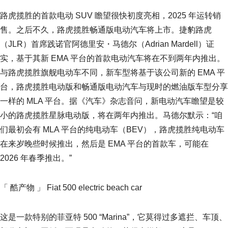
路虎揽胜的首款电动 SUV 瞻望很快初度亮相，2025 年运转销
售。之后不久，路虎揽胜畅通版电动汽车将上市。捷豹路虎
（JLR）首席践诺官阿德里安・马德尔（Adrian Mardell）证
实，基于其新 EMA 平台的首款电动汽车将在不到两年内推出。
与路虎揽胜旗舰电动车不同，新车型将基于该公司新的 EMA 平
台，路虎揽胜电动版和畅通版电动汽车与现时的燃油版车型分享
一样的 MLA 平台。据《汽车》杂志音问，新电动汽车瞻望是较
小的路虎揽胜星脉电动版，将在两年内推出。马德尔默示：“咱
们最初会有 MLA 平台的纯电动车（BEV），路虎揽胜纯电动车
在来岁晚些时候推出，然后是 EMA 平台的首款车，可能在
2026 年春季推出。”
「 酷产物 」 Fiat 500 electric beach car
这是一款特别的菲亚特 500 “Marina”，它莫得过多遮拦、车顶、