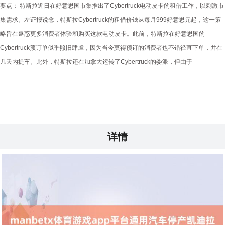
要点： 特斯拉近日在好意思国市集推出了Cybertruck电动皮卡的租借工作，以刺激市
集需求。左证报说念，特斯拉Cybertruck的租借价钱从每月999好意思元起，这一策
略旨在蛊惑更多消费者体验和购买这款电动皮卡。此前，特斯拉在好意思国的
Cybertruck预订单似乎照旧肆虐，因为当今莫得预订的消费者也不错径直下单，并在
几天内提车。此外，特斯拉还在加拿大运转了Cybertruck的委派，但由于
详情